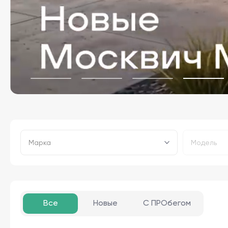
Марка
Модель
Все
Новые
С ПРОбегом