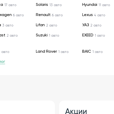
ta
Solaris
Hyundai
17 авто
13 авто
11 авто
swagen
Renault
Lexus
6 авто
6 авто
4 авто
a
Lifan
УАЗ
3 авто
2 авто
2 авто
ast
Suzuki
EXEED
2 авто
1 авто
1 авто
Land Rover
BAIC
1 авто
1 авто
1 авто
лог
Акции